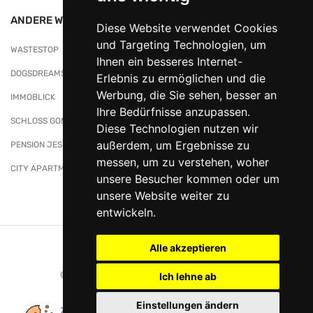
ANDERE WEBSITES
Diese Website verwendet Cookies
und Targeting Technologien, um
WASTESTOP
Ihnen ein besseres Internet-
DOGSDREAMS
Erlebnis zu ermöglichen und die
Werbung, die Sie sehen, besser an
IMMOBLICK
Ihre Bedürfnisse anzupassen.
SCHLOSS GONDELSHEIM
Diese Technologien nutzen wir
außerdem, um Ergebnisse zu
PENSION JESKE
messen, um zu verstehen, woher
CITY APARTMENTS
unsere Besucher kommen oder um
unsere Website weiter zu
entwickeln.
Alle akzeptieren
Datenschutz
|
Impressum
© 2026 Naturkorb. Alle Rechte vorbehalten
Ich lehne ab
Einstellungen ändern
Zahlungsarten