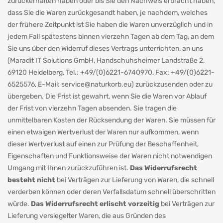
zurückerhalten haben oder bis Sie den Nachweis erbracht haben,
dass Sie die Waren zurückgesandt haben, je nachdem, welches
der frühere Zeitpunkt ist Sie haben die Waren unverzüglich und in
jedem Fall spätestens binnen vierzehn Tagen ab dem Tag, an dem
Sie uns über den Widerruf dieses Vertrags unterrichten, an uns
(Maradit IT Solutions GmbH, Handschuhsheimer Landstraße 2,
69120 Heidelberg, Tel.: +49/(0)6221-6740970, Fax: +49/(0)6221-
6525576, E-Mail:
service@naturkorb.eu
) zurückzusenden oder zu
übergeben. Die Frist ist gewahrt, wenn Sie die Waren vor Ablauf
der Frist von vierzehn Tagen absenden. Sie tragen die
unmittelbaren Kosten der Rücksendung der Waren. Sie müssen für
einen etwaigen Wertverlust der Waren nur aufkommen, wenn
dieser Wertverlust auf einen zur Prüfung der Beschaffenheit,
Eigenschaften und Funktionsweise der Waren nicht notwendigen
Umgang mit Ihnen zurückzuführen ist.
Das Widerrufsrecht
besteht nicht
bei Verträgen zur Lieferung von Waren, die schnell
verderben können oder deren Verfallsdatum schnell überschritten
würde.
Das Widerrufsrecht erlischt vorzeitig
bei Verträgen zur
Lieferung versiegelter Waren, die aus Gründen des