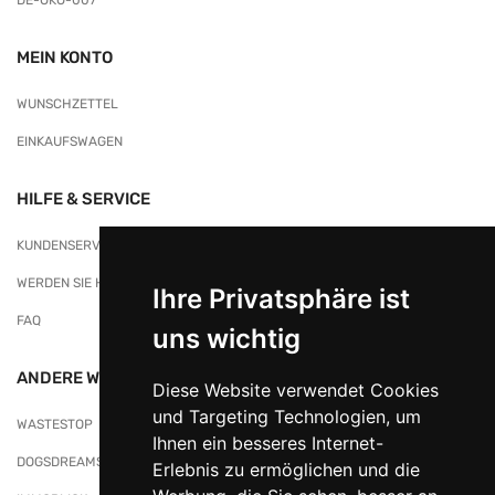
DE-ÖKO-007
MEIN KONTO
WUNSCHZETTEL
EINKAUFSWAGEN
HILFE & SERVICE
KUNDENSERVICE
WERDEN SIE HÄNDLER/IN BEI NATURKORB
Ihre Privatsphäre ist
FAQ
uns wichtig
ANDERE WEBSITES
Diese Website verwendet Cookies
und Targeting Technologien, um
WASTESTOP
Ihnen ein besseres Internet-
DOGSDREAMS
Erlebnis zu ermöglichen und die