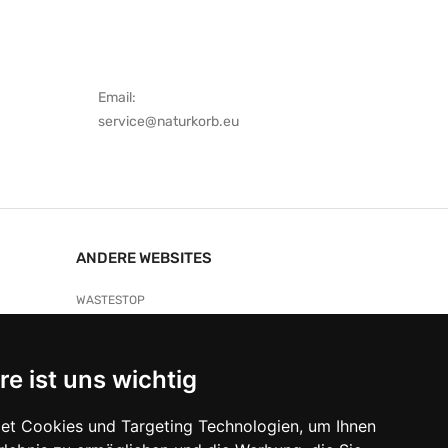
Email:
service@naturkorb.eu
ANDERE WEBSITES
WASTESTOP
RKORB
DOGSDREAMS
IMMOBLICK
re ist uns wichtig
SCHLOSS GONDELSHEIM
et Cookies und Targeting Technologien, um Ihnen
PENSION JESKE