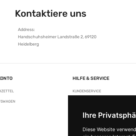
Kontaktiere uns
Address:
Handschuhsheimer Landstraße 2, 69120
Heidelberg
KONTO
HILFE & SERVICE
ZETTEL
KUNDENSERVICE
FSWAGEN
WERDEN SIE HÄNDLER/IN BEI NATU
FAQ
Ihre Privatsphä
Diese Website verwend