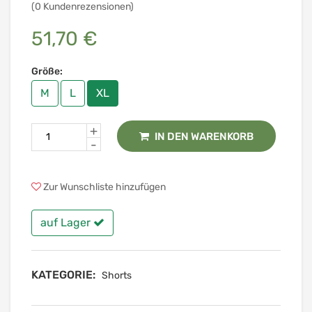
(0 Kundenrezensionen)
51,70 €
Größe:
M
L
XL
+
IN DEN WARENKORB
-
Zur Wunschliste hinzufügen
auf Lager
KATEGORIE:
Shorts